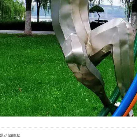
观动物雕塑