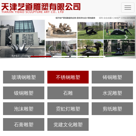
Previous
Nex
玻璃钢雕塑
不锈钢雕塑
铸铜雕塑
锻铜雕塑
石雕
水泥雕塑
泡沫雕塑
霓虹灯雕塑
剪纸雕塑
石膏雕塑
党建文化雕塑